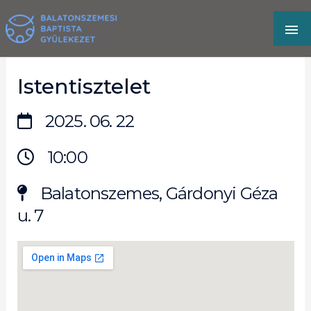
Skip
MA
to
content
M
Istentisztelet
2025. 06. 22
10:00
Balatonszemes, Gárdonyi Géza
u. 7