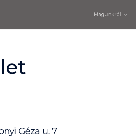
Magunkról
let
nyi Géza u. 7