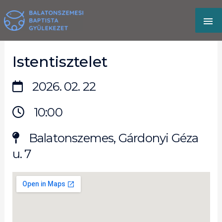
Skip
MA
to
content
M
Istentisztelet
2026. 02. 22
10:00
Balatonszemes, Gárdonyi Géza
u. 7