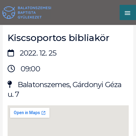
Skip
MA
to
content
M
Kiscsoportos bibliakör
2022. 12. 25
09:00
Balatonszemes, Gárdonyi Géza
u. 7