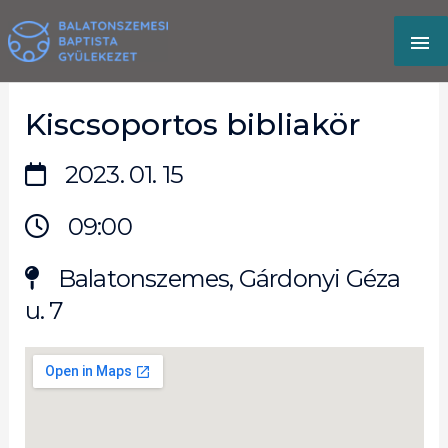
Skip
MA
to
content
M
Kiscsoportos bibliakör
2023. 01. 15
09:00
Balatonszemes, Gárdonyi Géza
u. 7