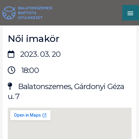
Skip
MA
to
content
M
Női imakör
2023. 03. 20
18:00
Balatonszemes, Gárdonyi Géza
u. 7