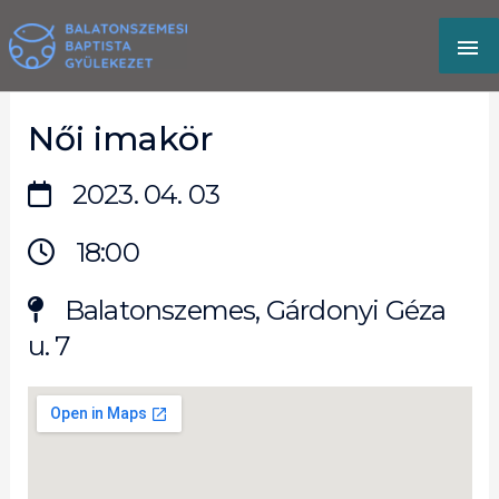
Skip
MA
to
content
M
Női imakör
2023. 04. 03
18:00
Balatonszemes, Gárdonyi Géza
u. 7